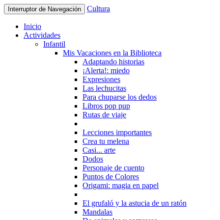
Cultura
Interruptor de Navegación
Inicio
Actividades
Infantil
Mis Vacaciones en la Biblioteca
Adaptando historias
¡Alerta!: miedo
Expresiones
Las lechucitas
Para chuparse los dedos
Libros pop pup
Rutas de viaje
Lecciones importantes
Crea tu melena
Casi... arte
Dodos
Personaje de cuento
Puntos de Colores
Origami: magia en papel
El grufaló y la astucia de un ratón
Mandalas