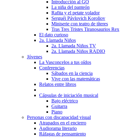
Introducción al GO
La niña del panteón
Rafita y el petate volador
Serguéi Pávlovich Koroliov
Miniserie con teatro de títeres
Tras Tres Tristes Tiranosaurios Rex
El dato curioso
2a. Llamada Niños
2a. Llamada Niños TV
2a. Llamada Niños RADIO
Jóvenes
La Vasconcelos a tus oídos
Conferencias
Sábados en la ciencia
Vive con las matemáticas
Relatos entre libros
Cápsulas de iniciación musical
Bajo eléctrico
Guitarra
Piano
Personas con discapacidad visual
Atrapados en el encierro
Audiorama literario
Ráfagas de pensamiento