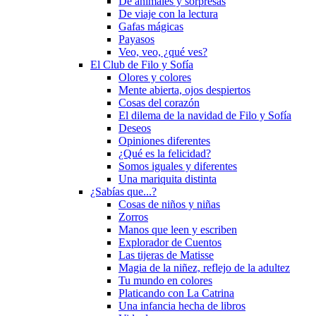
De animales y sorpresas
De viaje con la lectura
Gafas mágicas
Payasos
Veo, veo, ¿qué ves?
El Club de Filo y Sofía
Olores y colores
Mente abierta, ojos despiertos
Cosas del corazón
El dilema de la navidad de Filo y Sofía
Deseos
Opiniones diferentes
¿Qué es la felicidad?
Somos iguales y diferentes
Una mariquita distinta
¿Sabías que...?
Cosas de niños y niñas
Zorros
Manos que leen y escriben
Explorador de Cuentos
Las tijeras de Matisse
Magia de la niñez, reflejo de la adultez
Tu mundo en colores
Platicando con La Catrina
Una infancia hecha de libros