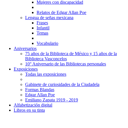
Mujeres con discapacidad
Relatos de Edgar Allan Poe
Lengua de señas mexicana
Frases
Infantil
Temas
Vocabulario
Aniversarios
75 años de la Biblioteca de México y 15 años de la
Biblioteca Vasconcelos
10° Aniversario de las Bibliotecas personales
Exposiciones
Todas las exposiciones
Gabinete de curiosidades de la Ciudadela
Formas Blandas
Edgar Allan Poe
Emiliano Zapata 1919 - 2019
Alfabetización digital
Libros en su tinta