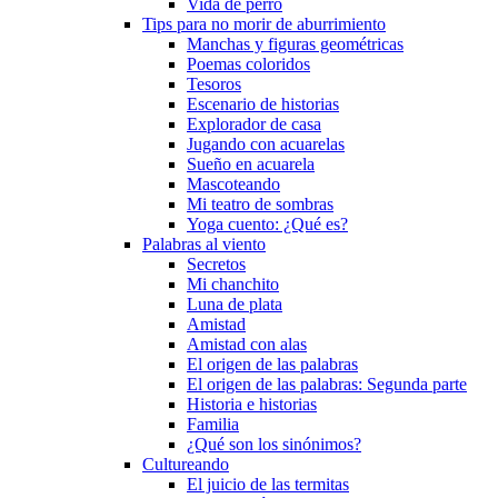
Vida de perro
Tips para no morir de aburrimiento
Manchas y figuras geométricas
Poemas coloridos
Tesoros
Escenario de historias
Explorador de casa
Jugando con acuarelas
Sueño en acuarela
Mascoteando
Mi teatro de sombras
Yoga cuento: ¿Qué es?
Palabras al viento
Secretos
Mi chanchito
Luna de plata
Amistad
Amistad con alas
El origen de las palabras
El origen de las palabras: Segunda parte
Historia e historias
Familia
¿Qué son los sinónimos?
Cultureando
El juicio de las termitas