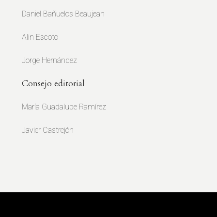
Daniel Bañuelos Beaujean
Alin Escoto
Jorge Hernández
Consejo editorial
María Guadalupe Ramírez
Javier Castrejón