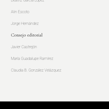
Beatriz García López
Alin Escoto
Jorge Hernández
Consejo editorial
Javier Castrejón
María Guadalupe Ramírez
Claudia B. González Velázquez